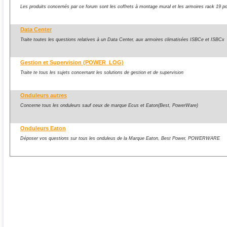
Les produits concernés par ce forum sont les coffrets à montage mural et les armoires rack 19 p
Data Center
Traite toutes les questions relatives à un Data Center, aux armoires climatisées ISBCe et ISBCx
Gestion et Supervision (POWER_LOG)
Traite te tous les sujets concernant les solutions de gestion et de supervision
Onduleurs autres
Concerne tous les onduleurs sauf ceux de marque Ecus et Eaton(Best, PowerWare)
Onduleurs Eaton
Déposer vos questions sur tous les onduleus de la Marque Eaton, Best Power, POWERWARE